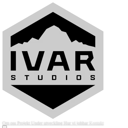
Om oss
Projekt
Under utveckling
Hur vi jobbar
Kontakt