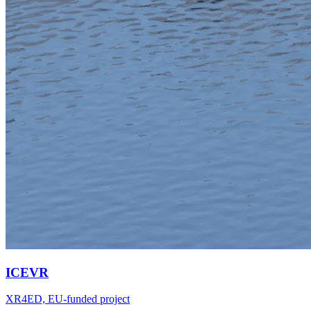
ICEVR
XR4ED, EU-funded project