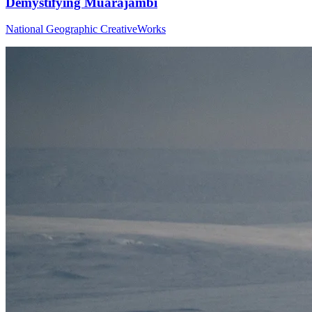
Demystifying Muarajambi
National Geographic CreativeWorks