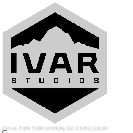
Om oss
Projekt
Under utveckling
Hur vi jobbar
Kontakt