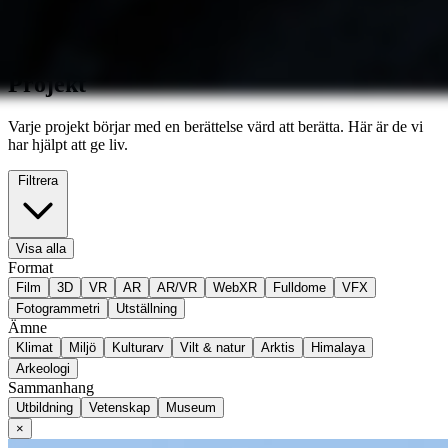
Projekt
Varje projekt börjar med en berättelse värd att berätta. Här är de vi
har hjälpt att ge liv.
Filtrera
Visa alla
Format
Film
3D
VR
AR
AR/VR
WebXR
Fulldome
VFX
Fotogrammetri
Utställning
Ämne
Klimat
Miljö
Kulturarv
Vilt & natur
Arktis
Himalaya
Arkeologi
Sammanhang
Utbildning
Vetenskap
Museum
×