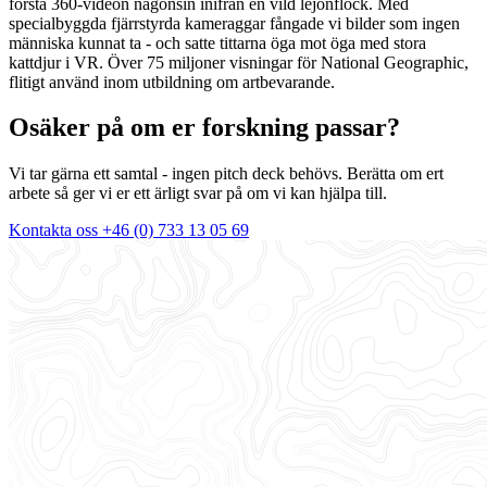
första 360-videon någonsin inifrån en vild lejonflock. Med
specialbyggda fjärrstyrda kameraggar fångade vi bilder som ingen
människa kunnat ta - och satte tittarna öga mot öga med stora
kattdjur i VR. Över 75 miljoner visningar för National Geographic,
flitigt använd inom utbildning om artbevarande.
Osäker på om er forskning passar?
Vi tar gärna ett samtal - ingen pitch deck behövs. Berätta om ert
arbete så ger vi er ett ärligt svar på om vi kan hjälpa till.
Kontakta oss
+46 (0) 733 13 05 69