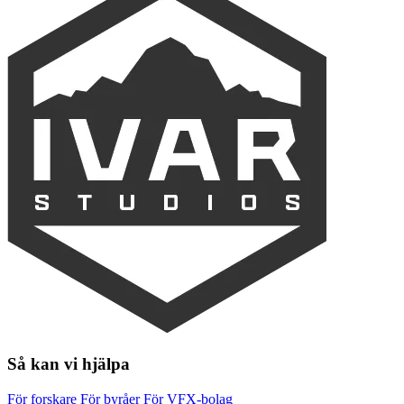
Så kan vi hjälpa
För forskare
För byråer
För VFX-bolag