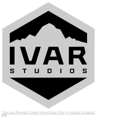
Om oss
Projekt
Under utveckling
Hur vi jobbar
Kontakt