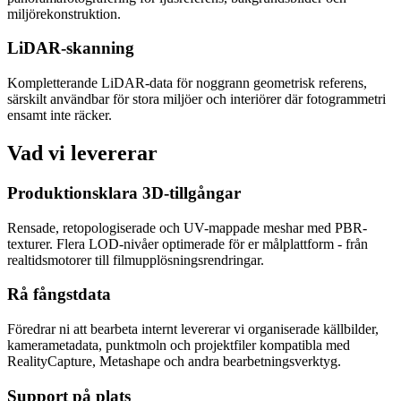
miljörekonstruktion.
LiDAR-skanning
Kompletterande LiDAR-data för noggrann geometrisk referens,
särskilt användbar för stora miljöer och interiörer där fotogrammetri
ensamt inte räcker.
Vad vi levererar
Produktionsklara 3D-tillgångar
Rensade, retopologiserade och UV-mappade meshar med PBR-
texturer. Flera LOD-nivåer optimerade för er målplattform - från
realtidsmotorer till filmupplösningsrendringar.
Rå fångstdata
Föredrar ni att bearbeta internt levererar vi organiserade källbilder,
kamerametadata, punktmoln och projektfiler kompatibla med
RealityCapture, Metashape och andra bearbetningsverktyg.
Support på plats