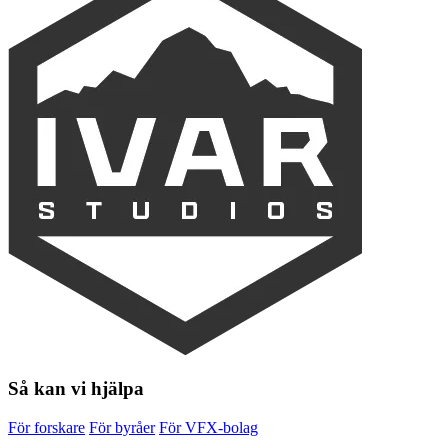
Så kan vi hjälpa
För forskare
För byråer
För VFX-bolag