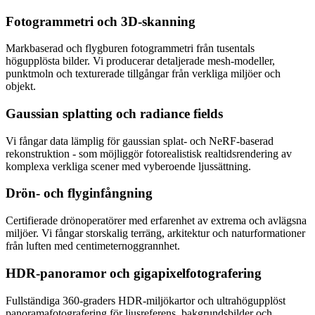
Fotogrammetri och 3D-skanning
Markbaserad och flygburen fotogrammetri från tusentals
högupplösta bilder. Vi producerar detaljerade mesh-modeller,
punktmoln och texturerade tillgångar från verkliga miljöer och
objekt.
Gaussian splatting och radiance fields
Vi fångar data lämplig för gaussian splat- och NeRF-baserad
rekonstruktion - som möjliggör fotorealistisk realtidsrendering av
komplexa verkliga scener med vyberoende ljussättning.
Drön- och flyginfångning
Certifierade drönoperatörer med erfarenhet av extrema och avlägsna
miljöer. Vi fångar storskalig terräng, arkitektur och naturformationer
från luften med centimeternoggrannhet.
HDR-panoramor och gigapixelfotografering
Fullständiga 360-graders HDR-miljökartor och ultrahögupplöst
panoramafotografering för ljusreferens, bakgrundsbilder och