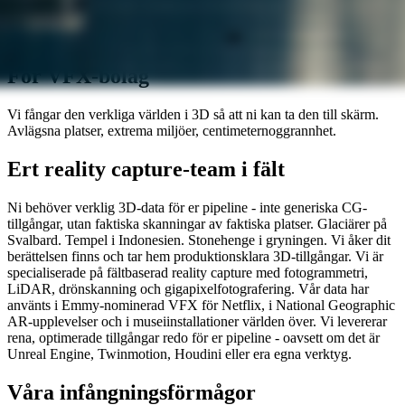
För VFX-bolag
Vi fångar den verkliga världen i 3D så att ni kan ta den till skärm.
Avlägsna platser, extrema miljöer, centimeternoggrannhet.
Ert reality capture-team i fält
Ni behöver verklig 3D-data för er pipeline - inte generiska CG-
tillgångar, utan faktiska skanningar av faktiska platser. Glaciärer på
Svalbard. Tempel i Indonesien. Stonehenge i gryningen. Vi åker dit
berättelsen finns och tar hem produktionsklara 3D-tillgångar. Vi är
specialiserade på fältbaserad reality capture med fotogrammetri,
LiDAR, drönskanning och gigapixelfotografering. Vår data har
använts i Emmy-nominerad VFX för Netflix, i National Geographic
AR-upplevelser och i museiinstallationer världen över. Vi levererar
rena, optimerade tillgångar redo för er pipeline - oavsett om det är
Unreal Engine, Twinmotion, Houdini eller era egna verktyg.
Våra infångningsförmågor