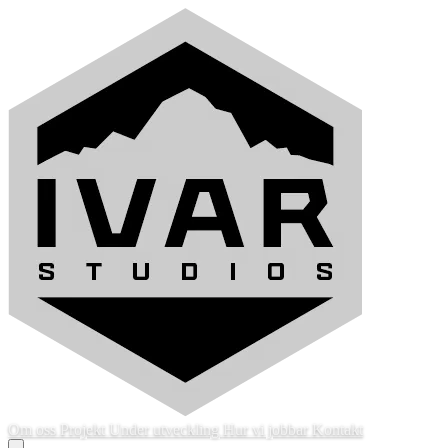
Om oss
Projekt
Under utveckling
Hur vi jobbar
Kontakt